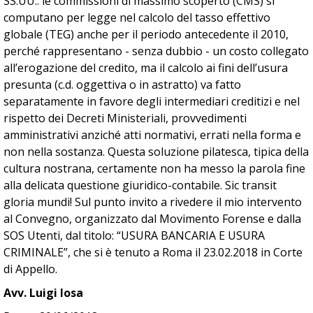
SS.UU.: le commissioni di massimo scoperto (CMS) si
computano per legge nel calcolo del tasso effettivo
globale (TEG) anche per il periodo antecedente il 2010,
perché rappresentano - senza dubbio - un costo collegato
all’erogazione del credito, ma il calcolo ai fini dell’usura
presunta (c.d. oggettiva o in astratto) va fatto
separatamente in favore degli intermediari creditizi e nel
rispetto dei Decreti Ministeriali, provvedimenti
amministrativi anziché atti normativi, errati nella forma e
non nella sostanza. Questa soluzione pilatesca, tipica della
cultura nostrana, certamente non ha messo la parola fine
alla delicata questione giuridico-contabile. Sic transit
gloria mundi! Sul punto invito a rivedere il mio intervento
al Convegno, organizzato dal Movimento Forense e dalla
SOS Utenti, dal titolo: “USURA BANCARIA E USURA
CRIMINALE”, che si è tenuto a Roma il 23.02.2018 in Corte
di Appello.
Avv. Luigi Iosa